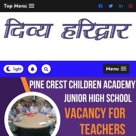
Skip
Top Menu
to
content
Menu