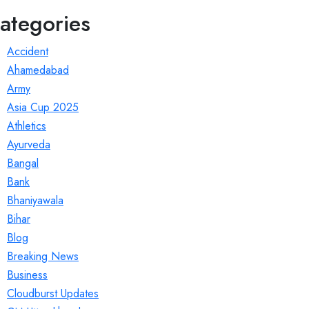
ategories
Accident
Ahamedabad
Army
Asia Cup 2025
Athletics
Ayurveda
Bangal
Bank
Bhaniyawala
Bihar
Blog
Breaking News
Business
Cloudburst Updates