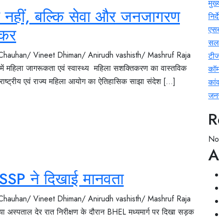
मुख
ा नहीं, बल्कि सेवा और जनजागरण
निर्
टकर
एसब
सलम
 Chauhan/ Vineet Dhiman/ Anirudh vashisth/ Mashruf Raja
टी
ें महिला जागरूकता एवं स्वास्थ्य महिला सशक्तिकरण का वास्तविक
कॉम
राष्ट्रीय एवं राज्य महिला आयोग का ऐतिहासिक साझा संदेश [...]
कां
जनज
R
No
A
ान SSP ने दिखाई मानवता
 Chauhan/ Vineet Dhiman/ Anirudh vashisth/ Mashruf Raja
ा अस्पताल देर रात निरीक्षण के दौरान BHEL मध्यमार्ग पर दिखा सड़क