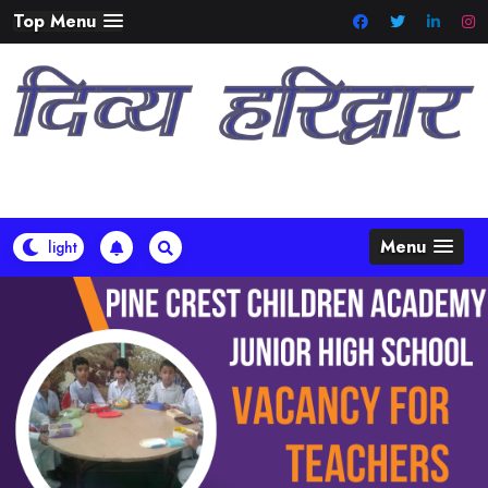
Skip
Top Menu
to
content
Menu