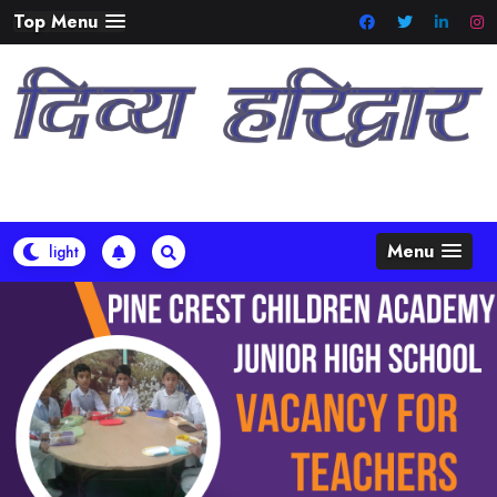
Skip
Top Menu
to
content
Menu