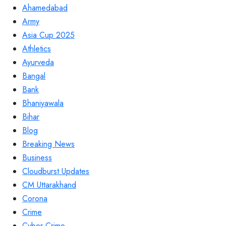
Ahamedabad
Army
Asia Cup 2025
Athletics
Ayurveda
Bangal
Bank
Bhaniyawala
Bihar
Blog
Breaking News
Business
Cloudburst Updates
CM Uttarakhand
Corona
Crime
Cyber Crime