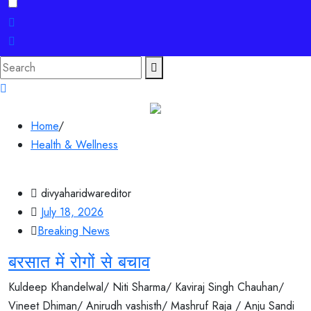
Search
for:
Home
/
Health & Wellness
divyaharidwareditor
July 18, 2026
Breaking News
बरसात में रोगों से बचाव
Kuldeep Khandelwal/ Niti Sharma/ Kaviraj Singh Chauhan/
Vineet Dhiman/ Anirudh vashisth/ Mashruf Raja / Anju Sandi