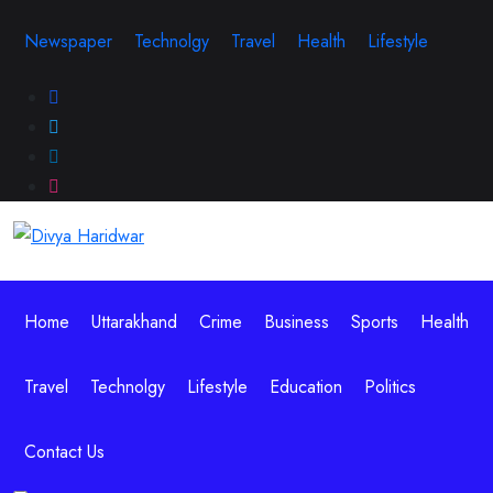
Skip
Newspaper
Technolgy
Travel
Health
Lifestyle
to
content
Home
Uttarakhand
Crime
Business
Sports
Health
Travel
Technolgy
Lifestyle
Education
Politics
Contact Us