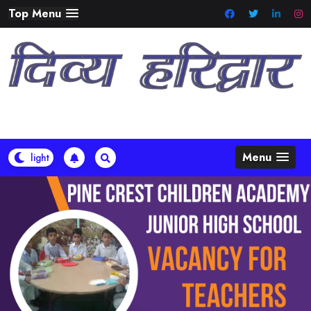
Skip
Top Menu
to
content
Menu