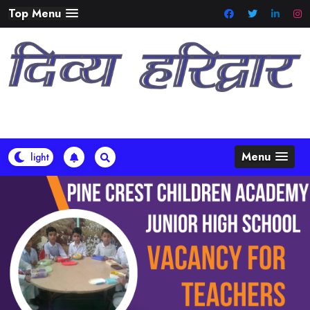
Skip
Top Menu
to
content
Menu