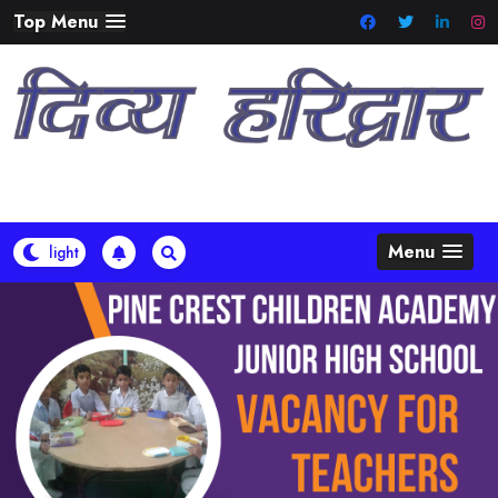
Skip
Top Menu
to
content
Menu