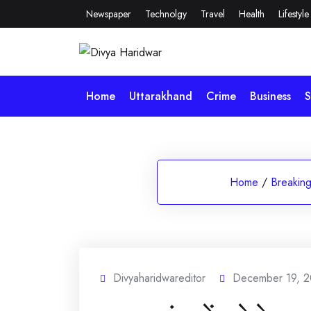
Skip
Newspaper
Technolgy
Travel
Health
Lifestyle
to
content
Home
Uttarakhand
Crime
Business
S
Home
/
Breakin
Divyaharidwareditor
December 19, 