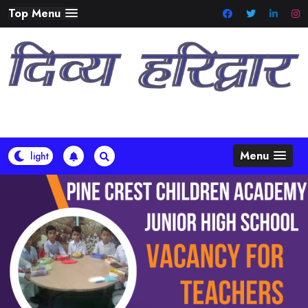
Skip
Top Menu
to
content
Menu