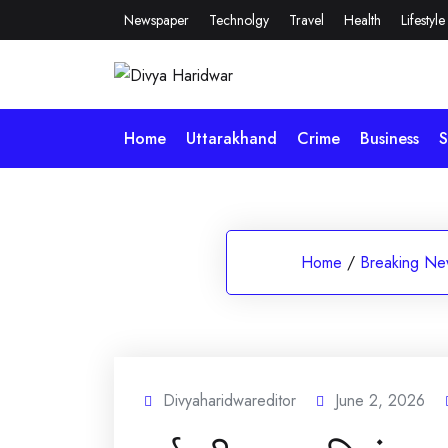
Skip
Newspaper
Technolgy
Travel
Health
Lifestyle
to
content
Home
Uttarakhand
Crime
Business
S
Home
/
Breaking Ne
Divyaharidwareditor
June 2, 2026