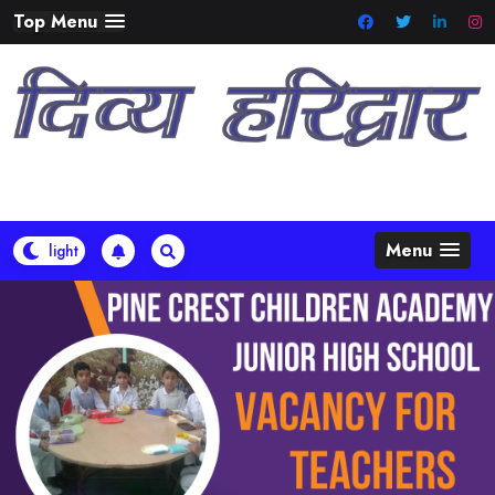
Skip
Top Menu
to
content
Menu