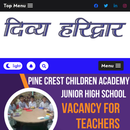
Skip
Top Menu
to
content
Menu