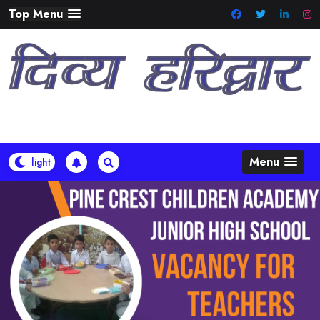
Skip
Top Menu
to
content
Menu