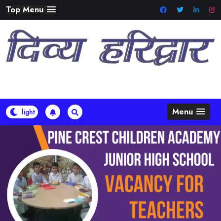
Skip
Top Menu
to
content
Menu