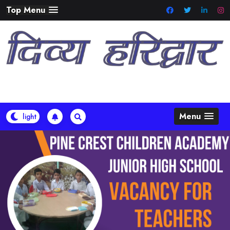
Skip
Top Menu
to
content
Menu