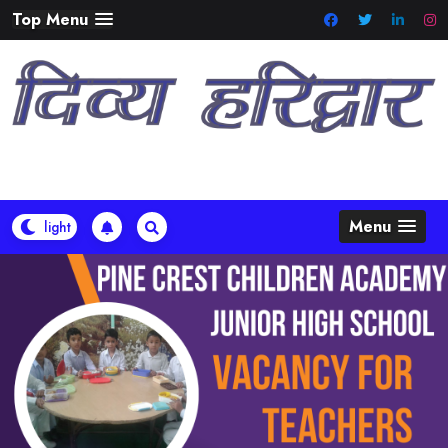
Skip
Top Menu
to
content
Menu