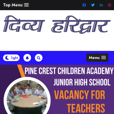
Skip
Top Menu
to
content
Menu