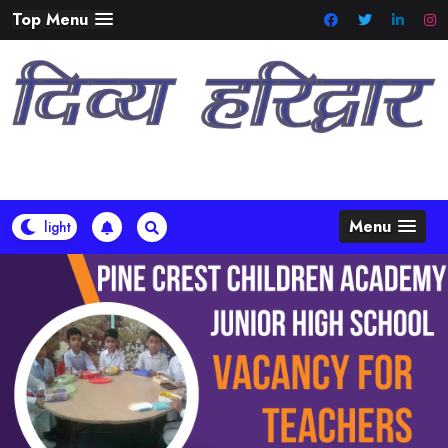
Skip
Top Menu
to
content
Menu