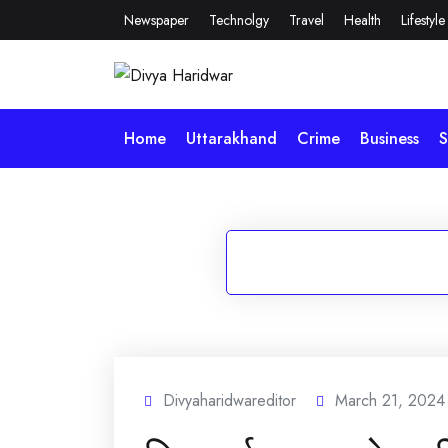
Skip
Newspaper
Technolgy
Travel
Health
Lifestyle
to
content
Home
Uttarakhand
Crime
Business
S
Divyaharidwareditor
March 21, 2024