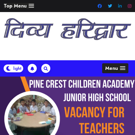
Skip
Top Menu
to
content
Menu