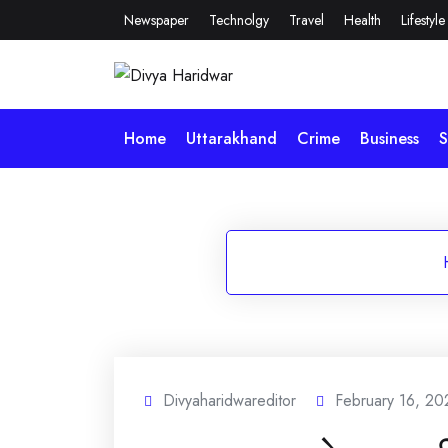
Skip
Newspaper
Technolgy
Travel
Health
Lifestyle
to
content
Home
Uttarakhand
Crime
Business
S
Divyaharidwareditor
February 16, 20