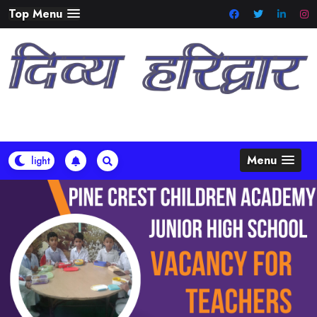
Skip
Top Menu
to
content
Menu