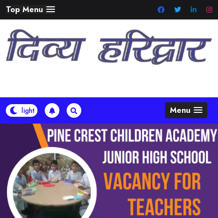
Skip
Top Menu
to
content
Menu