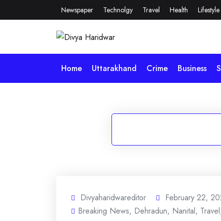
Skip
Newspaper
Technolgy
Travel
Health
Lifestyle
to
content
Home
Uttarakhand
Crime
Business
S
Divyaharidwareditor
February 22, 2
Breaking News
,
Dehradun
,
Nanital
,
Travel