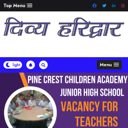
Skip
Top Menu
to
content
Menu