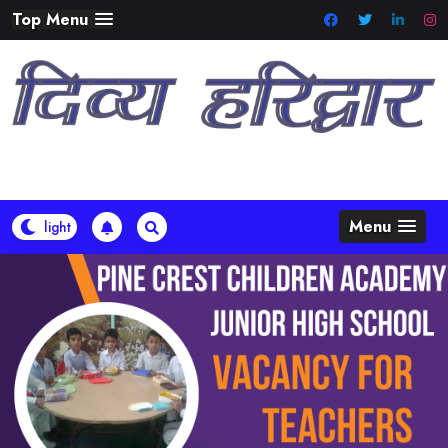
Skip
Top Menu
to
content
Menu