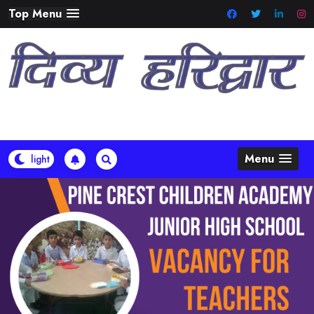
Skip
Top Menu
to
content
Menu