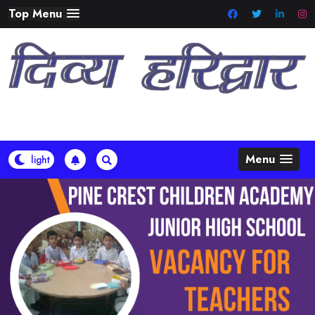
Skip
Top Menu
to
content
Menu