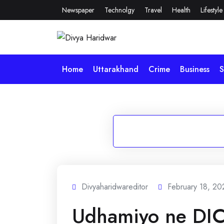
Skip
Newspaper
Technolgy
Travel
Health
Lifestyle
to
content
Home
Uttarakhand
Crime
Business
S
Divyaharidwareditor
February 18, 20
Udhamiyo ne DIC