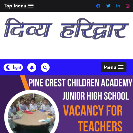
Skip
Top Menu
to
content
Menu