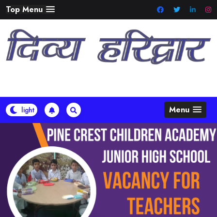
Skip
Top Menu
to
content
Menu