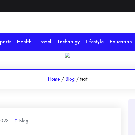
ports
Health
Travel
Technolgy
Lifestyle
Education
Home
/
Blog
/
text
2023
Blog