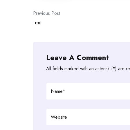
Post
Previous Post
navigation
text
Leave A Comment
All fields marked with an asterisk (*) are r