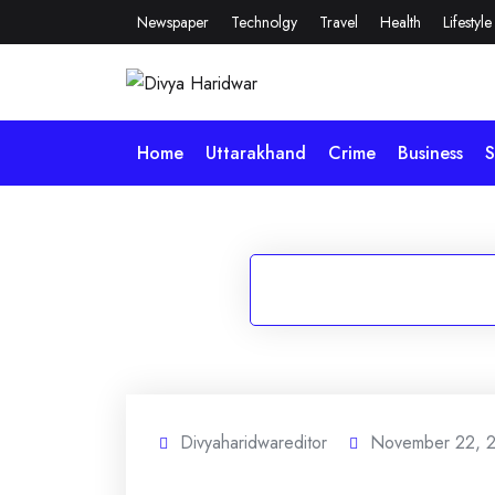
Skip
Newspaper
Technolgy
Travel
Health
Lifestyle
to
content
Home
Uttarakhand
Crime
Business
S
Divyaharidwareditor
November 22, 