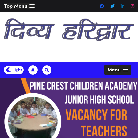
Skip
Top Menu
to
content
Menu