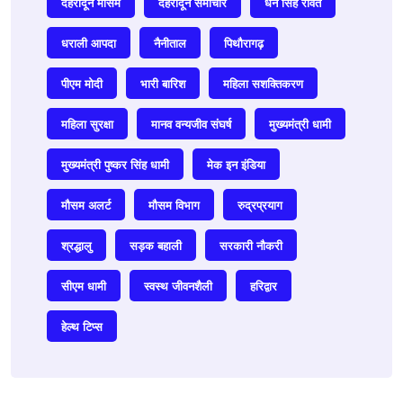
देहरादून मौसम
देहरादून समाचार
धन सिंह रावत
धराली आपदा
नैनीताल
पिथौरागढ़
पीएम मोदी
भारी बारिश
महिला सशक्तिकरण
महिला सुरक्षा
मानव वन्यजीव संघर्ष
मुख्यमंत्री धामी
मुख्यमंत्री पुष्कर सिंह धामी
मेक इन इंडिया
मौसम अलर्ट
मौसम विभाग
रुद्रप्रयाग
श्रद्धालु
सड़क बहाली
सरकारी नौकरी
सीएम धामी
स्वस्थ जीवनशैली
हरिद्वार
हेल्थ टिप्स