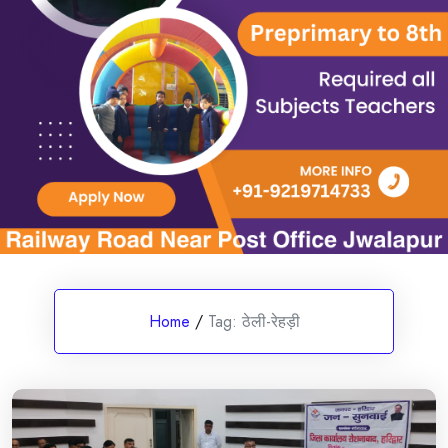
Home
/
Tag:
ठेली-रेहड़ी