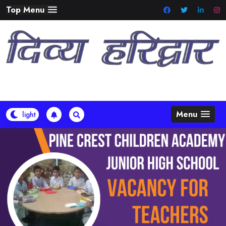
Skip
Top Menu
to
content
Menu