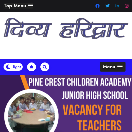
Skip
Top Menu
to
content
Menu