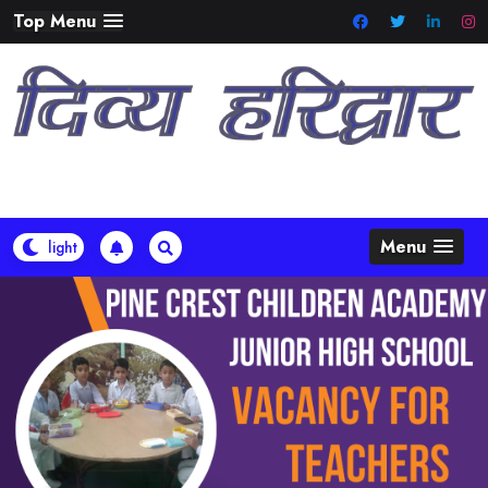
Skip
Top Menu
to
content
Menu