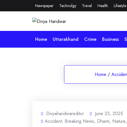
Skip
Newspaper
Technolgy
Travel
Health
Lifestyle
to
content
Home
Uttarakhand
Crime
Business
S
Home
/
Acciden
Divyaharidwareditor
June 23, 2025
Accident
,
Breaking News
,
Dharm
,
Nature