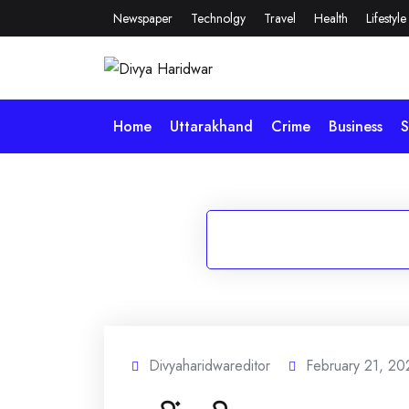
Skip
Newspaper
Technolgy
Travel
Health
Lifestyle
to
content
Home
Uttarakhand
Crime
Business
S
Divyaharidwareditor
February 21, 20