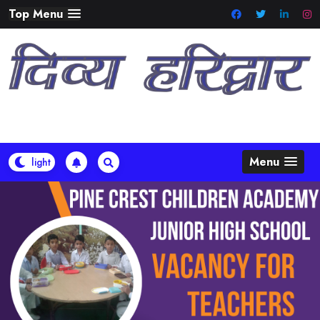
Skip
Top Menu
to
content
Menu