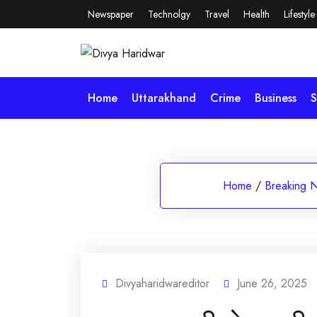
Skip
Newspaper
Technolgy
Travel
Health
Lifestyle
to
content
Home
Uttarakhand
Crime
Business
S
Home
/
Breaking 
Divyaharidwareditor
June 26, 2025