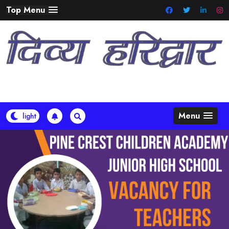
Skip
Top Menu
to
content
Menu