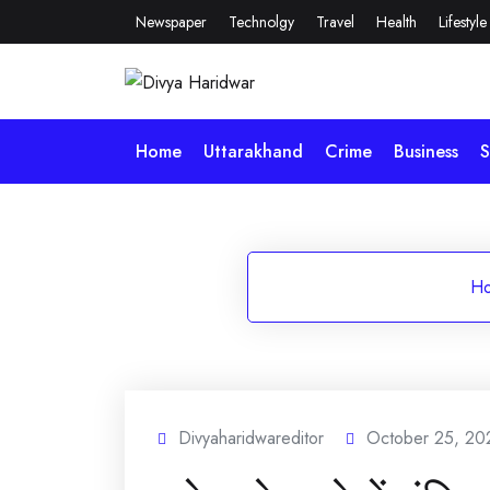
Skip
Newspaper
Technolgy
Travel
Health
Lifestyle
to
content
Home
Uttarakhand
Crime
Business
S
H
Divyaharidwareditor
October 25, 20