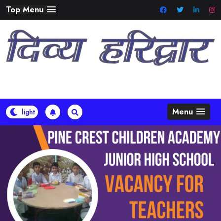
Skip
Top Menu
to
content
Menu