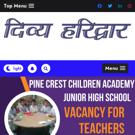
Skip
Top Menu
to
content
Menu