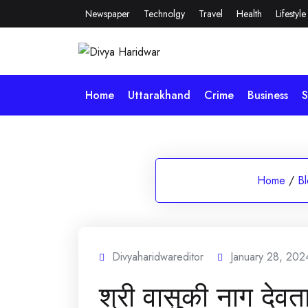
Skip
Newspaper
Technolgy
Travel
Health
Lifestyle
to
content
Home
Uttarakhand
Crime
Business
S
Home
/
B
Divyaharidwareditor
January 28, 202
श्री वासुकी नाग देवता