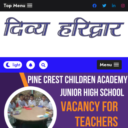
Skip
Top Menu
to
content
Menu