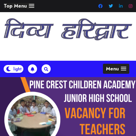
Skip
Top Menu
to
content
Menu