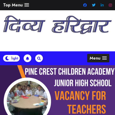
Skip
Top Menu
to
content
Menu