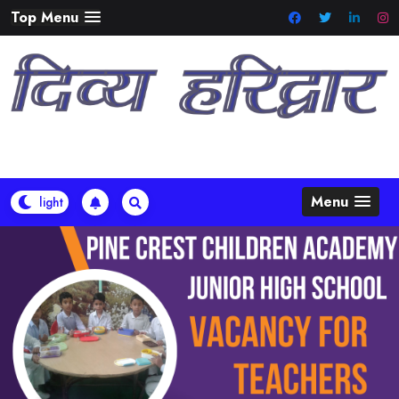
Skip
Top Menu
to
content
Menu